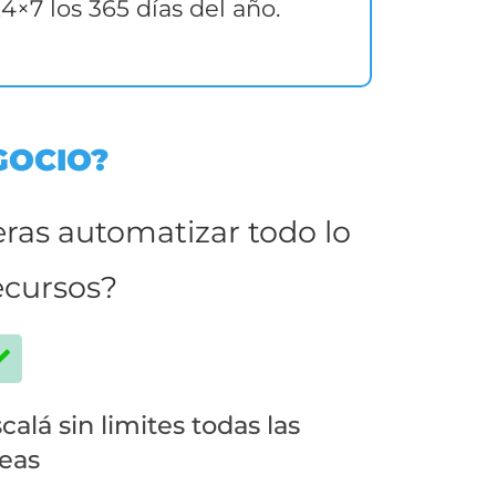
4×7 los 365 días del año.
GOCIO?
eras automatizar todo lo
ecursos?
calá sin limites todas las
eas