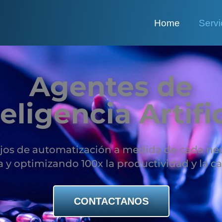
Home
Servi
Agentes de
eligencia Artifi
ujos de automatización a medida de cada nec
a y optimizando 100x la productividad y la c
CONTACTANOS