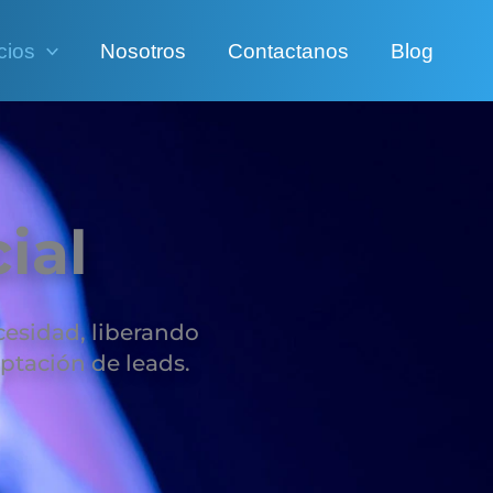
cios
Nosotros
Contactanos
Blog
cial
esidad, liberando
aptación de leads.